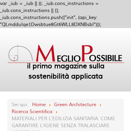
var _iub = _iub || {}; _iub.cons_instructions =
_iub.cons_instructions || [];
_iub.cons_instructions.push(["init", {api_key:
"QLmdduIqe1Dwsbtue8Gt6WLL8DXNBsbI"}]);
il primo magazine sulla
sostenibilità applicata
Sei qui:
Home
Green Architecture
Ricerca Scientifica
MATERIALI PER L’EDILIZIA SANITARIA: COME
GARANTIRE L’IGIENE SENZA TRALASCIARE