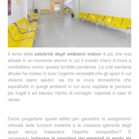
Il tema della
salubrità degli ambienti indoor
è più che mai
attuale in un momento storico in cui il mondo intero si trova a
combattere contro questa terribile pandemia. La crisi sanitaria
attuale ha messo in luce l’urgente necessità che gli spazi in cui
viviamo siano salubri, sia tra le mura domestiche che
soprattutto in quegli ambienti in cui sono ospitate le persone
più fragili e ad elevato rischio di contagio: ospedali e case di
riposo.
Come progettare questi edifici per garantire lo svolgimento
ottimale delle funzioni mediche e la massima igienicità degli
spazi senza tralasciare l’aspetto compositivo? È
necessario
indagare le proprietà dei materiali in modo da