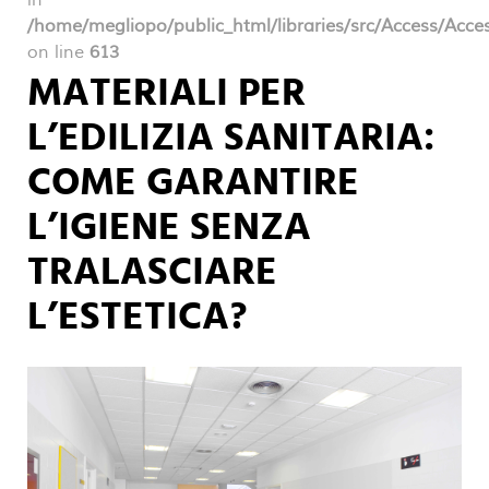
/home/megliopo/public_html/libraries/src/Access/Acce
on line
613
MATERIALI PER
L’EDILIZIA SANITARIA:
COME GARANTIRE
L’IGIENE SENZA
TRALASCIARE
L’ESTETICA?