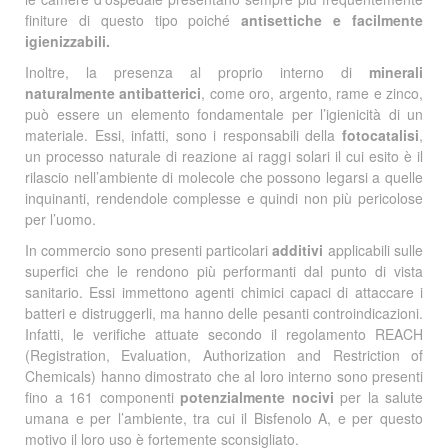
finiture di questo tipo poiché
antisettiche e facilmente
igienizzabili.
Inoltre, la presenza al proprio interno di
minerali
naturalmente antibatterici
, come oro, argento, rame e zinco,
può essere un elemento fondamentale per l’igienicità di un
materiale. Essi, infatti, sono i responsabili della
fotocatalisi
,
un processo naturale di reazione ai raggi solari il cui esito è il
rilascio nell’ambiente di molecole che possono legarsi a quelle
inquinanti, rendendole complesse e quindi non più pericolose
per l’uomo.
In commercio sono presenti particolari
additivi
applicabili sulle
superfici che le rendono più performanti dal punto di vista
sanitario. Essi immettono agenti chimici capaci di attaccare i
batteri e distruggerli, ma hanno delle pesanti controindicazioni.
Infatti, le verifiche attuate secondo il regolamento REACH
(Registration, Evaluation, Authorization and Restriction of
Chemicals) hanno dimostrato che al loro interno sono presenti
fino a 161 componenti
potenzialmente nocivi
per la salute
umana e per l’ambiente, tra cui il Bisfenolo A, e per questo
motivo il loro uso è fortemente sconsigliato.