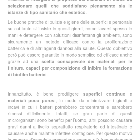
selezionare quelli che soddisfano pienamente sia le
istanze di tipo sanitario che estetico
.
Le buone pratiche di pulizia e igiene delle superfici e personale
su cui tanto si insiste in questi giorni, come lavarsi spesso le
mani e detergere con soluzioni disinfettanti gli ambienti, sono
sicuramente un metodo efficace contro la proliferazione
batterica e di altri agenti dannosi alla salute. Questo obbiettivo
però può essere garantito in modo semplice ed efficace anche
grazie ad una
scelta consapevole dei materiali per le
finiture, capaci per composizione di inibire la formazione
di biofilm batterici
.
Innanzitutto, è bene prediligere
superfici continue e
materiali poco porosi
, in modo da minimizzare i giunti e
incavi in cui i batteri potrebbero concentrarsi e sarebbero
rimossi difficilmente. Infatti, se gran parte di questi
microrganismi sono benefici per l’uomo, altri possono causare
gravi danni a livello soprattutto respiratorio ed intestinale e
causare anche malattie infettive contagiose. Per questo motivo
le camere d’ospedale presentano sempre più frequentemente