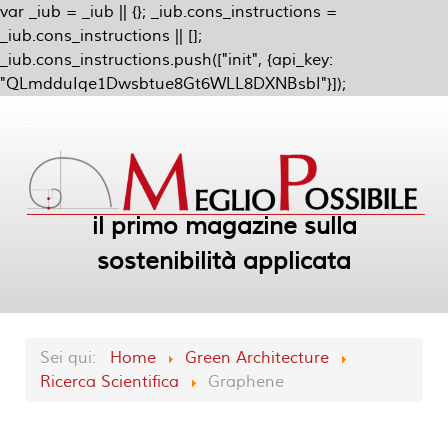
var _iub = _iub || {}; _iub.cons_instructions =
_iub.cons_instructions || [];
_iub.cons_instructions.push(["init", {api_key:
"QLmdduIqe1Dwsbtue8Gt6WLL8DXNBsbI"}]);
il primo magazine sulla
sostenibilità applicata
Sei qui:
Home
Green Architecture
Ricerca Scientifica
Graphene