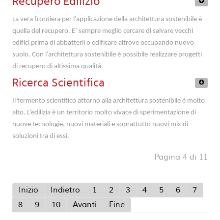
Residenziale
Recupero Edilizio
La vera frontiera per l’applicazione della architettura sostenibile è
quella del recupero. E’ sempre meglio cercare di salvare vecchi
edifici prima di abbatterli o edificare altrove occupando nuovo
suolo. Con l’architettura sostenibile è possibile realizzare progetti
di recupero di altissima qualità.
Ricerca Scientifica
Il fermento scientifico attorno alla architettura sostenibile è molto
alto. L’edilizia è un territorio molto vivace di sperimentazione di
nuove tecnologie, nuovi materiali e soprattutto nuovi mix di
soluzioni tra di essi.
Graphene
Pagina 4 di 11
This is the dawning of the Age of Graphene, the
new material of the future at the focus of scientific
Inizio
Indietro
1
2
3
4
5
6
7
research in major think tanks world-wide.
8
9
10
Avanti
Fine
Ecological, extremely versatile, cheap, it may soon
be at the core of applied sustainability.