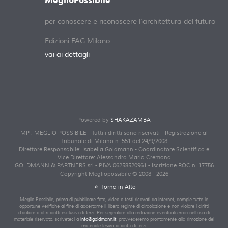
MeglioPossibile
per conoscere e riconoscere l'architettura del futuro
Edizioni FAG Milano
vai ai dettagli
Powered by
SHAKAZAMBA
MP : MEGLIO POSSIBILE - Tutti i diritti sono riservati - Registrazione al
Tribunale di Milano n. 551 del 24/9/2008
Direttore Responsabile: Isabella Goldmann - Coordinatore Scientifico e
Vice Direttore: Alessandro Maria Cremona
GOLDMANN & PARTNERS srl - P.IVA 06258520961 - Iscrizione ROC n. 17756
Copyright Megliopossibile © 2008 - 2026
Torna in Alto
Meglio Possibile, prima di pubblicare foto, video o testi ricavati da internet, compie tutte le
opportune verifiche al fine di accertarne il libero regime di circolazione e non violare i diritti
d’autore o altri diritti esclusivi di terzi. Per segnalare alla redazione eventuali errori nell’uso di
materiale riservato, scriveteci a
info@goldmann.it
: provvederemo prontamente alla rimozione del
materiale lesivo di diritti di terzi.