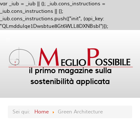
var _iub = _iub || {}; _iub.cons_instructions =
_iub.cons_instructions || [];
_iub.cons_instructions.push(["init", {api_key:
"QLmdduIqe1Dwsbtue8Gt6WLL8DXNBsbI"}]);
il primo magazine sulla
sostenibilità applicata
Sei qui:
Home
Green Architecture